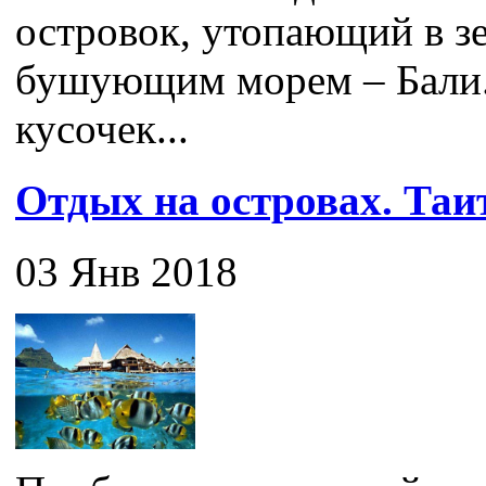
островок, утопающий в з
бушующим морем – Бали.
кусочек...
Отдых на островах. Таи
03 Янв 2018