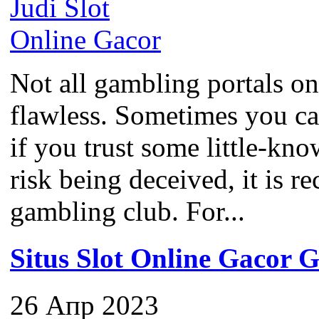
Not all gambling portals on
flawless. Sometimes you c
if you trust some little-kno
risk being deceived, it is 
gambling club. For...
Situs Slot Online Gaco
26 Апр 2023