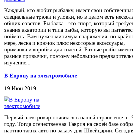
Каждый, кто любит рыбалку, имеет свои собственны
специальные трюки и уловки, но в целом есть нескол
общих советов. Рыбалка - это спорт, который требуе
знания акватории и типа рыбы, которую вы пытаетес
поймать. Вам нужен минимум снаряжения, по крайн
мере, леска и крючок плюс некоторые аксессуары,
приманка и коробка для снастей. Разные рыбы имею
разные привычки, поэтому небольшое предваритель
изучение...
В Европу на электромобиле
19 Июн 2019
Первый электрокар появился в нашей стране еще в 1
году. Тогда отечественная Таврия на своей базе собр
партию таких авто по заказу для Швейцарии. Сегодн