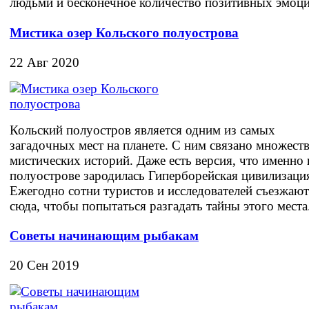
людьми и бесконечное количество позитивных эмоци
Мистика озер Кольского полуострова
22 Авг 2020
Кольский полуостров является одним из самых
загадочных мест на планете. С ним связано множест
мистических историй. Даже есть версия, что именно 
полуострове зародилась Гиперборейская цивилизаци
Ежегодно сотни туристов и исследователей съезжают
сюда, чтобы попытаться разгадать тайны этого места
Советы начинающим рыбакам
20 Сен 2019