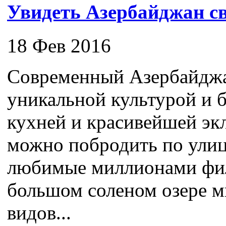
Увидеть Азербайджан с
18 Фев 2016
Современный Азербайджан
уникальной культурой и б
кухней и красивейшей эк
можно побродить по улиц
любимые миллионами фил
большом соленом озере м
видов...