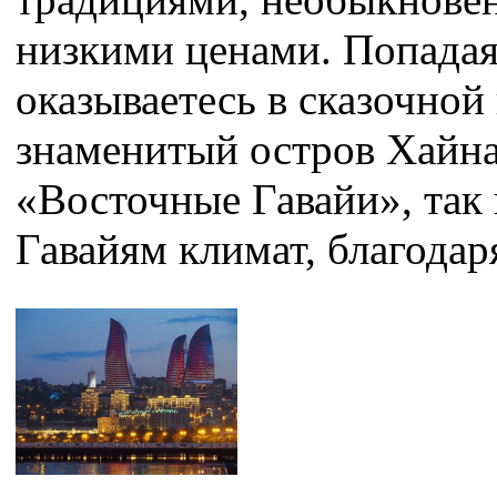
низкими ценами. Попадая
оказываетесь в сказочной 
знаменитый остров Хайна
«Восточные Гавайи», так
Гавайям климат, благодаря