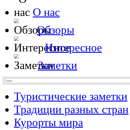
О нас
Обзоры
Интересное
Заметки
Туристические заметки
Традиции разных стран
Курорты мира