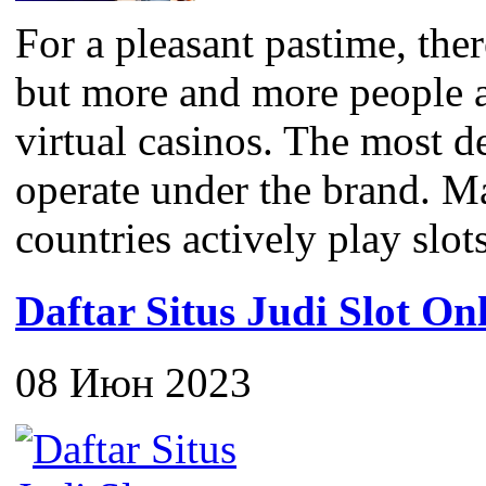
For a pleasant pastime, the
but more and more people a
virtual casinos. The most 
operate under the brand. M
countries actively play slots
Daftar Situs Judi Slot On
08 Июн 2023