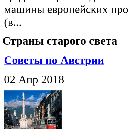
машины европейских про
(в...
Страны старого света
Советы по Австрии
02 Апр 2018