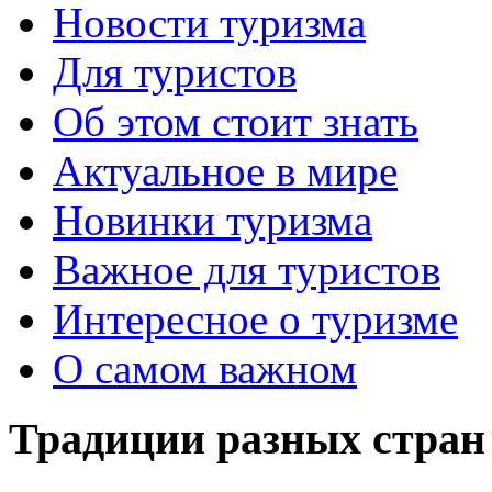
Новости туризма
Для туристов
Об этом стоит знать
Актуальное в мире
Новинки туризма
Важное для туристов
Интересное о туризме
О самом важном
Традиции разных стран