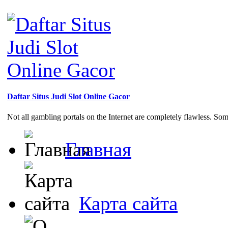
Daftar Situs Judi Slot Online Gacor
Not all gambling portals on the Internet are completely flawless. So
Главная
Карта сайта