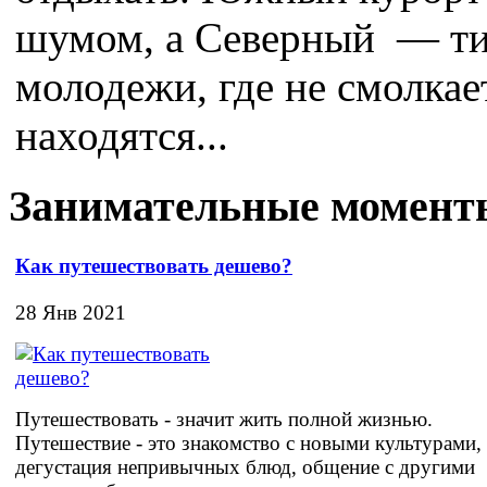
шумом, а Северный — ти
молодежи, где не смолкае
находятся...
Занимательные момент
Как путешествовать дешево?
28 Янв 2021
Путешествовать - значит жить полной жизнью.
Путешествие - это знакомство с новыми культурами,
дегустация непривычных блюд, общение с другими