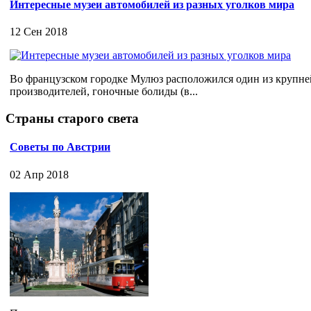
Интересные музеи автомобилей из разных уголков мира
12 Сен 2018
Во французском городке Мулюз расположился один из крупне
производителей, гоночные болиды (в...
Страны старого света
Советы по Австрии
02 Апр 2018