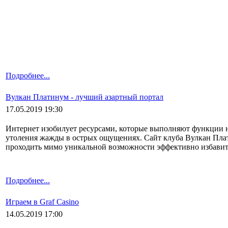
Подробнее...
Вулкан Платинум - лучший азартный портал
17.05.2019 19:30
Интернет изобилует ресурсами, которые выполняют функции на
утоления жажды в острых ощущениях. Сайт клуба Вулкан Платин
проходить мимо уникальной возможности эффективно избавит
Подробнее...
Играем в Graf Casino
14.05.2019 17:00