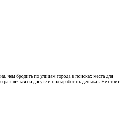
я, чем бродить по улицам города в поисках места для
развлечься на досуге и подзаработать деньжат. Не стоит