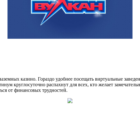
земных казино. Гораздо удобнее посещать виртуальные заведени
ум круглосуточно распахнут для всех, кто желает замечательно 
ься от финансовых трудностей.