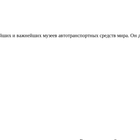
йших и важнейших музеев автотранспортных средств мира. Он