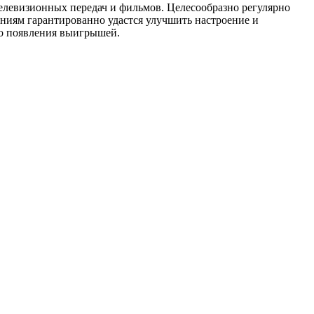
телевизионных передач и фильмов. Целесообразно регулярно
ениям гарантированно удастся улучшить настроение и
ого появления выигрышей.