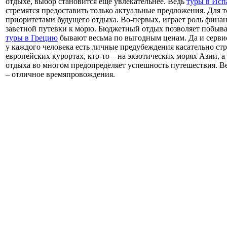
отдыхе, выбор становится еще увлекательнее. Ведь
туры в Исп
стремятся предоставить только актуальные предложения. Для т
приоритетами будущего отдыха. Во-первых, играет роль финан
заветной путевки к морю. Бюджетный отдых позволяет побыват
туры в Грецию
бывают весьма по выгодным ценам. Да и сервис
у каждого человека есть личные предубеждения касательно ст
европейских курортах, кто-то – на экзотических морях Азии, 
отдыха во многом предопределяет успешность путешествия. Вед
– отличное времяпровождения.