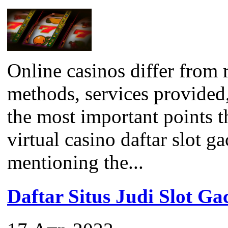
Online casinos differ from 
methods, services provided
the most important points 
virtual casino daftar slot ga
mentioning the...
Daftar Situs Judi Slot G