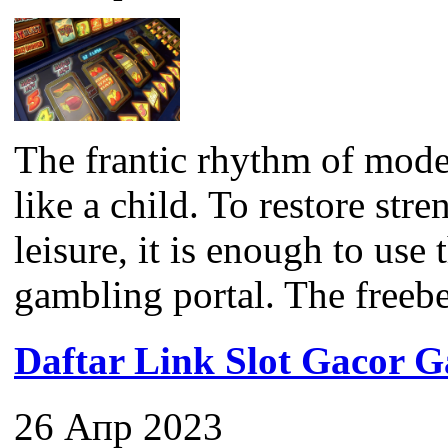
The frantic rhythm of mode
like a child. To restore str
leisure, it is enough to use
gambling portal. The freebet 
Daftar Link Slot Gacor
26 Апр 2023