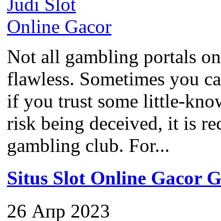
Not all gambling portals on
flawless. Sometimes you c
if you trust some little-kno
risk being deceived, it is 
gambling club. For...
Situs Slot Online Gaco
26 Апр 2023