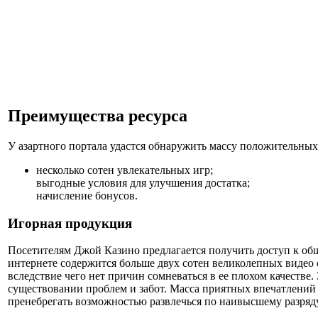
Преимущества ресурса
У азартного портала удастся обнаружить массу положительных
несколько сотен увлекательных игр;
выгодные условия для улучшения достатка;
начисление бонусов.
Игорная продукция
Посетителям Джой Казино предлагается получить доступ к об
интернете содержится больше двух сотен великолепных видео 
вследствие чего нет причин сомневаться в ее плохом качестве
существовании проблем и забот. Масса приятных впечатлений о
пренебрегать возможностью развлечься по наивысшему разряду