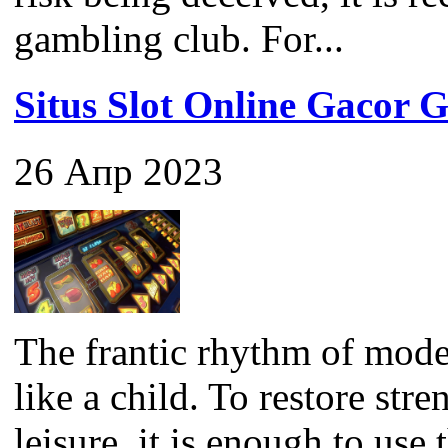
gambling club. For...
Situs Slot Online Gaco
26 Апр 2023
The frantic rhythm of mode
like a child. To restore str
leisure, it is enough to use