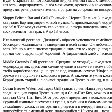
Вуди' открывается потрясающий вид на Блайнд Пасс, отделяю
котлеты, морепродукты: рыба махи-махи, креветки в кокосовом
предусмотрена развлекательная программа со среды по воскрес
Sloppy Pelican Bar and Grill (Гриль-бар 'Неряха Пеликан') нахо
квартале. Бар популярен живой музыкой, привлекающей людей р
краба' и 'Все могут съесть его клешни', вечера понедельника,
воскресеньям - завтрак с 9 до 13 часов.
Итальянский ресторан 'Джиджи' - образец успешного семейног
бесспорно комплимент и заведению и всей семье. Он небольшо
всех. Меню в итальянском традиционном стиле - курица под сы
ароматное, с хрустящей корочкой! А фирменный хлеб с чеснок
Middle Grounds Grill (ресторан 'Срединные угодья') - находит
морепродуктов, здесь они самые лучшие и свежие на всем побе
стейк карибского тунца на гриле под ягодным соусом 'Инферно
орехов на подушке из кокосового риса. А закончите ужин кок
Берри' (дань старой и любимой традиции Треже Айленд), или 
Ocean Breeze Waterfront Tapas Grill (тапас гриль 'Навстречу ок
соединяющим город Треже Айленд и Сент-Пит Бич, можно и пеш
квартал Сент-Пит Бич. Этот ресторан предлагает высококласс
куриный шашлык с соусом из гуавы, клубники и бальзамическо
свежайшего улова, за которыми придется и в очереди постоят
попробуйте фирменный кекс, подающийся с 10 утра до 1 ночи