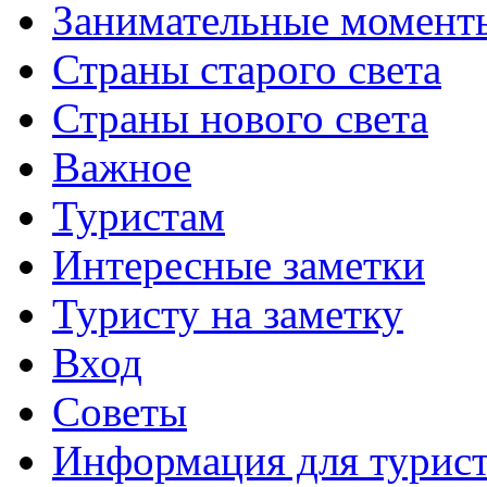
Занимательные момент
Страны старого света
Страны нового света
Важное
Туристам
Интересные заметки
Туристу на заметку
Вход
Советы
Информация для турис