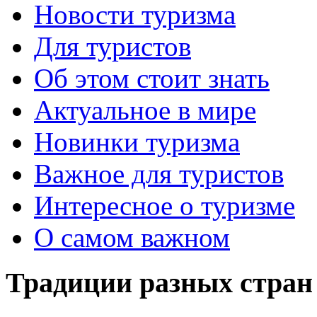
Новости туризма
Для туристов
Об этом стоит знать
Актуальное в мире
Новинки туризма
Важное для туристов
Интересное о туризме
О самом важном
Традиции разных стран