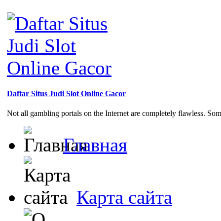
Daftar Situs Judi Slot Online Gacor
Not all gambling portals on the Internet are completely flawless. So
Главная
Карта сайта