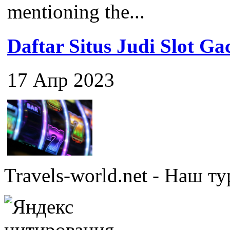
mentioning the...
Daftar Situs Judi Slot G
17 Апр 2023
Travels-world.net - Наш 