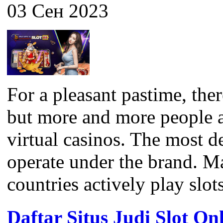
03 Сен 2023
For a pleasant pastime, the
but more and more people a
virtual casinos. The most 
operate under the brand. M
countries actively play slots
Daftar Situs Judi Slot On