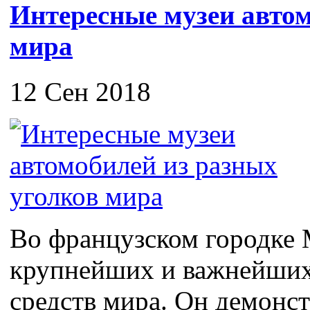
Интересные музеи автом
мира
12 Сен 2018
Во французском городке 
крупнейших и важнейших
средств мира. Он демонс