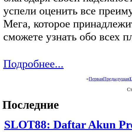
успели оценить все преим
Мега, которое принадлежи
сможете узнать обо всех п
Подробнее...
«
Первая
Предыдущая
1
Ст
Последние
SLOT88: Daftar Akun Pro