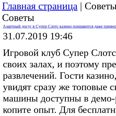
Главная страница
| Совет
Советы
Азартный досуг в Супер Слотс казино понравится даже прив
31.07.2019 19:46
Игровой клуб Супер Слотс 
своих залах, и поэтому пр
развлечений. Гости казино,
увидят сразу же топовые с
машины доступны в демо-
копите опыт. Для бесплат