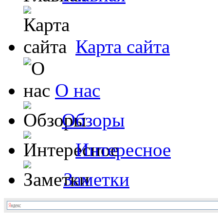
Карта сайта
О нас
Обзоры
Интересное
Заметки