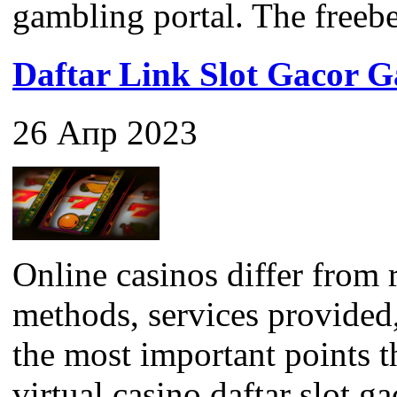
gambling portal. The freebet 
Daftar Link Slot Gacor
26 Апр 2023
Online casinos differ from 
methods, services provided
the most important points 
virtual casino daftar slot ga