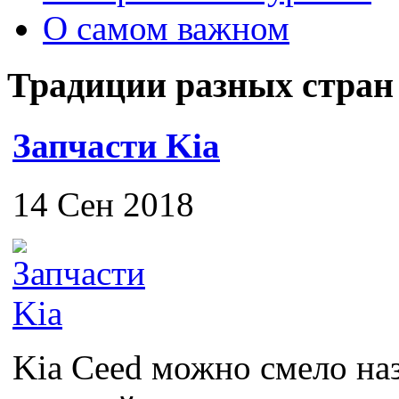
О самом важном
Традиции разных стран
Запчасти Kia
14 Сен 2018
Kia Ceed можно смело на