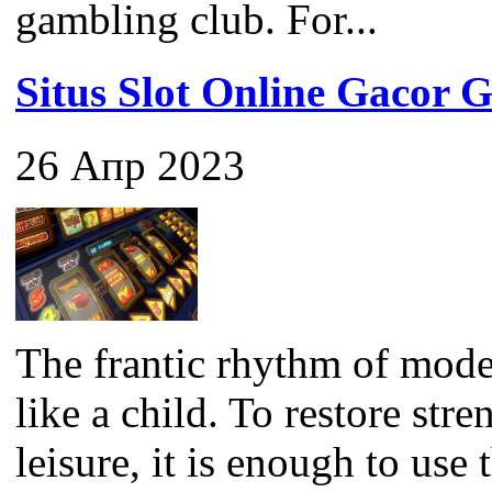
gambling club. For...
Situs Slot Online Gaco
26 Апр 2023
The frantic rhythm of mode
like a child. To restore str
leisure, it is enough to use