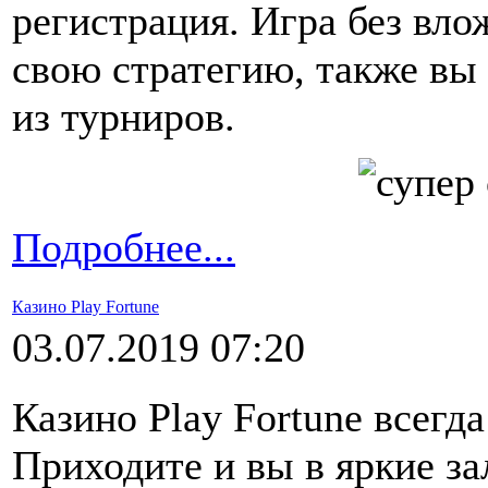
регистрация. Игра без вл
свою стратегию, также вы
из турниров.
Подробнее...
Казино Play Fortune
03.07.2019 07:20
Казино Play Fortune всегда
Приходите и вы в яркие за