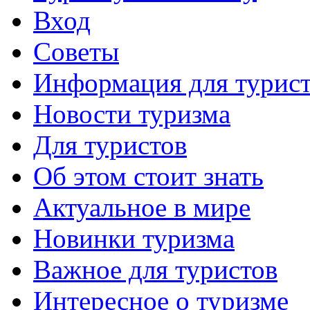
Вход
Советы
Информация для турис
Новости туризма
Для туристов
Об этом стоит знать
Актуальное в мире
Новинки туризма
Важное для туристов
Интересное о туризме