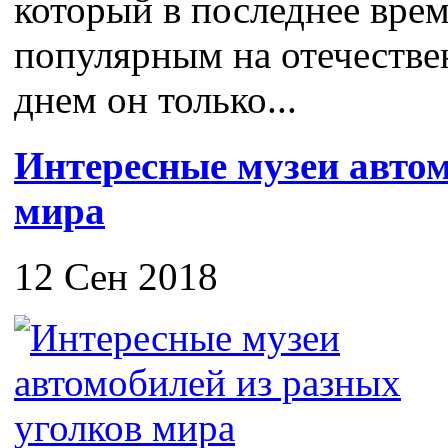
который в последнее врем
популярным на отечестве
днем он только...
Интересные музеи автом
мира
12 Сен 2018