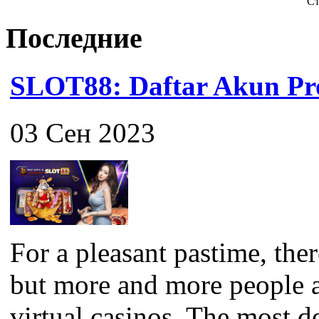
Ст
Последние
SLOT88: Daftar Akun Pro
03 Сен 2023
For a pleasant pastime, the
but more and more people a
virtual casinos. The most 