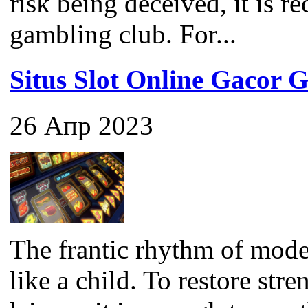
risk being deceived, it is 
gambling club. For...
Situs Slot Online Gaco
26 Апр 2023
The frantic rhythm of mode
like a child. To restore str