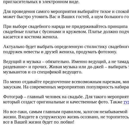
пригласительных в электронном виде.
Для проведения самого мероприятия выбирайте тихое и спокойн
может быстро утомить Вас и Ваших гостей, а шум большого г
При выборе свадебного наряда не придерживайтесь принципа «
свадебные платья с бусинами и кружевом. Платье должно подче
касается и костюма жениха.
Актуально будет выбрать определенную стилистику свадебного
подружек невесты и друзей жениха, продумать фотозону.
Ведущий и музыка – обязательно. Именно ведущий, а не тамад
раздевание» и прочих. Живая музыка или ди-джей – выбирать 
музыкантов и со спецификой ведущего.
По меню отдавайте предпочтение всевозможным нарезкам, мин
закускам. На современных мероприятиях популярность набира
Фотограф – главный человек на свадьбе. Для такого мероприят
который создаст оригинальные и качественные фото. Также
ту
Но все-таки, самым главным правилом, залогом незабываемой 
жизни. Входите в супружескую жизнь осознано, не торопитесь, 
все в Вашей жизни будет по любви!