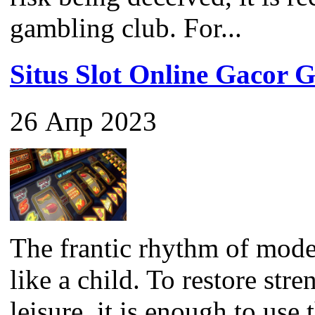
gambling club. For...
Situs Slot Online Gaco
26 Апр 2023
The frantic rhythm of mode
like a child. To restore str
leisure, it is enough to use