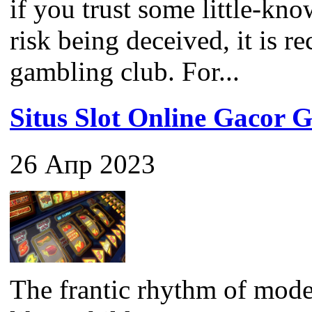
if you trust some little-kno
risk being deceived, it is 
gambling club. For...
Situs Slot Online Gaco
26 Апр 2023
The frantic rhythm of mode