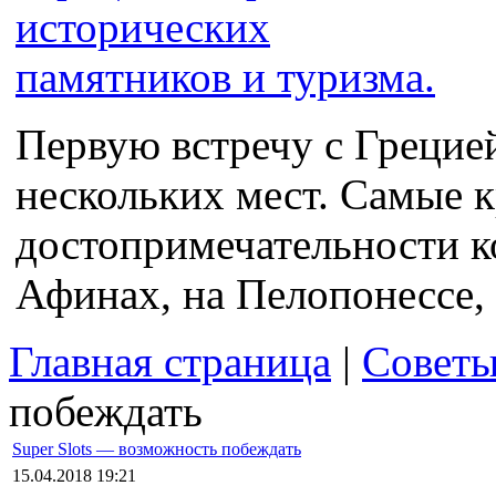
Первую встречу с Грецие
нескольких мест. Самые 
достопримечательности к
Афинах, на Пелопонессе, 
Главная страница
|
Совет
побеждать
Super Slots — возможность побеждать
15.04.2018 19:21