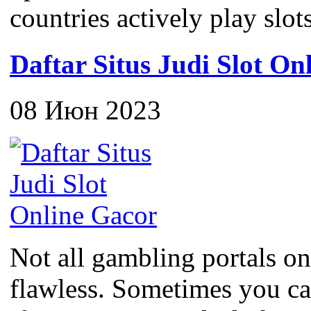
countries actively play slots
Daftar Situs Judi Slot On
08 Июн 2023
Not all gambling portals on
flawless. Sometimes you c