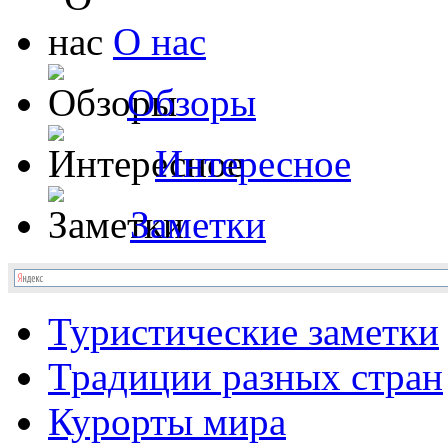
О нас
Обзоры
Интересное
Заметки
Туристические заметки
Традиции разных стран
Курорты мира