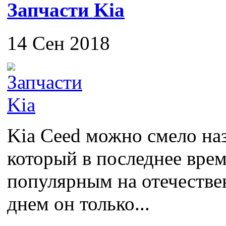
Запчасти Kia
14 Сен 2018
Kia Ceed можно смело на
который в последнее врем
популярным на отечестве
днем он только...