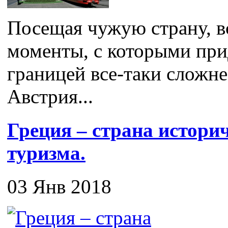
Посещая чужую страну, в
моменты, с которыми прид
границей все-таки сложне
Австрия...
Греция – страна истори
туризма.
03 Янв 2018