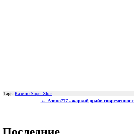
Tags:
Казино Super Slots
←
Азино777 - жаркий драйв современност
Последние