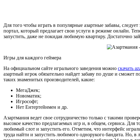
Для того чтобы играть в популярные азартные забавы, следует
портал, который предлагает свои услуги в режиме онлайн. Т
запустить, даже не покидая любимую квартиру. Достаточно зай
Игры для каждого геймера
На официальном сайте игрального заведения можно
скачать az
азартный игрок обязательно найдет забаву по душе и сможет п
таких знаменитых производителей, какие:
МегаДжек;
Новоматик;
Игрософт;
Нет Ентертейнмен и др.
Азартмания ведет свое сотрудничество только с такими пров
высокое качество предлагаемых игр и, в общем, сервиса. Для то
любимый слот и запустить его. Отметим, что интерфейс играль
труда найти и запустить любимого однорукого бандита. Но, в 