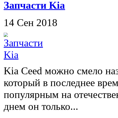
Запчасти Kia
14 Сен 2018
Kia Ceed можно смело на
который в последнее врем
популярным на отечестве
днем он только...