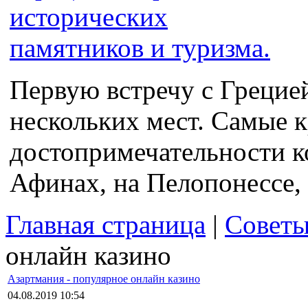
Первую встречу с Грецие
нескольких мест. Самые 
достопримечательности к
Афинах, на Пелопонессе, 
Главная страница
|
Совет
онлайн казино
Азартмания - популярное онлайн казино
04.08.2019 10:54