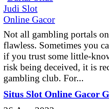
Not all gambling portals on
flawless. Sometimes you c
if you trust some little-kno
risk being deceived, it is 
gambling club. For...
Situs Slot Online Gaco