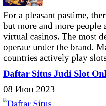
For a pleasant pastime, the
but more and more people a
virtual casinos. The most 
operate under the brand. M
countries actively play slots
Daftar Situs Judi Slot On
08 Июн 2023