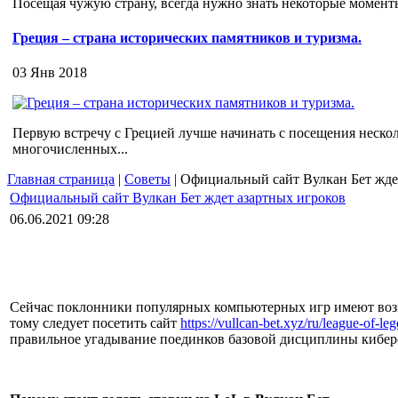
Посещая чужую страну, всегда нужно знать некоторые моменты,
Греция – страна исторических памятников и туризма.
03 Янв 2018
Первую встречу с Грецией лучше начинать с посещения неско
многочисленных...
Главная страница
|
Советы
| Официальный сайт Вулкан Бет жде
Официальный сайт Вулкан Бет ждет азартных игроков
06.06.2021 09:28
Сейчас поклонники популярных компьютерных игр имеют возмож
тому следует посетить сайт
https://vullcan-bet.xyz/ru/league-of-le
правильное угадывание поединков базовой дисциплины киберс