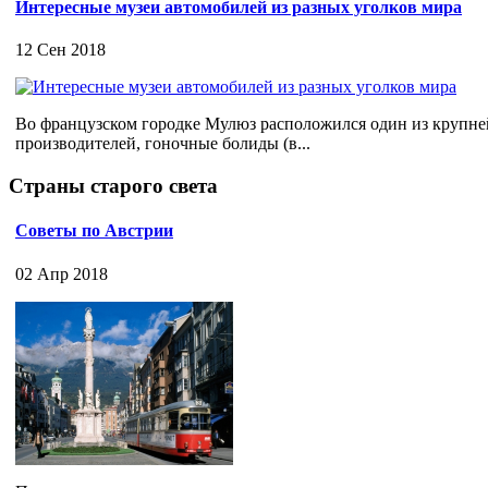
Интересные музеи автомобилей из разных уголков мира
12 Сен 2018
Во французском городке Мулюз расположился один из крупне
производителей, гоночные болиды (в...
Страны старого света
Советы по Австрии
02 Апр 2018