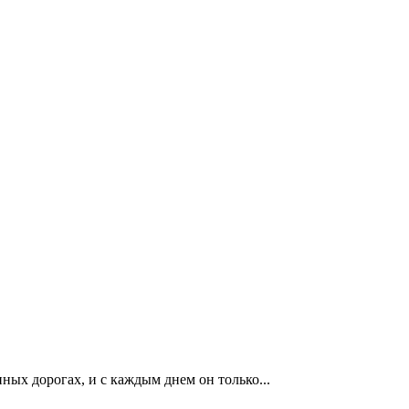
ых дорогах, и с каждым днем он только...