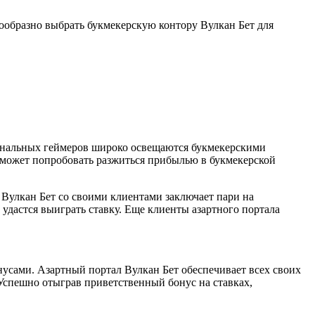
сообразно выбрать букмекерскую контору Вулкан Бет для
иональных геймеров широко освещаются букмекерскими
 сможет попробовать разжиться прибылью в букмекерской
 Вулкан Бет со своими клиентами заключает пари на
 удастся выиграть ставку. Еще клиенты азартного портала
нусами. Азартный портал Вулкан Бет обеспечивает всех своих
 Успешно отыграв приветственный бонус на ставках,