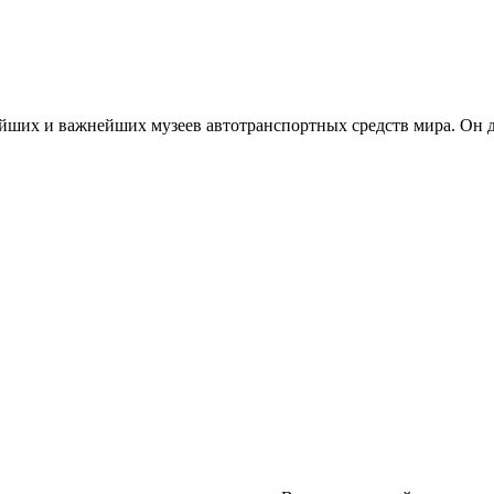
йших и важнейших музеев автотранспортных средств мира. Он