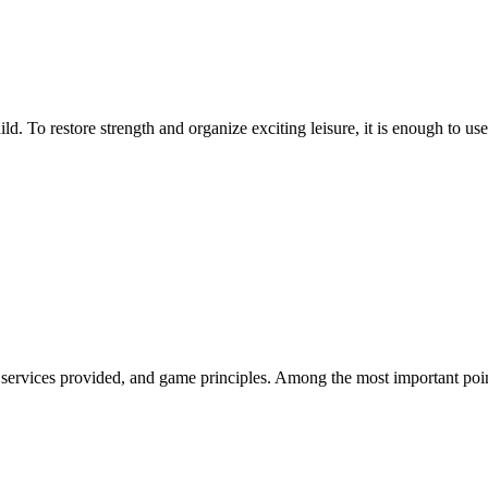
d. To restore strength and organize exciting leisure, it is enough to us
 services provided, and game principles. Among the most important point