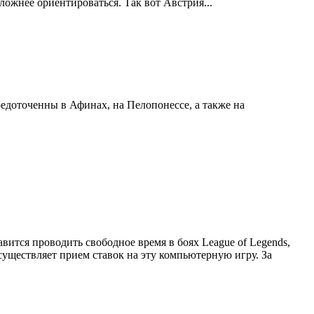
ложнее ориентироваться. Так вот Австрия...
едоточенны в Афинах, на Пелопонессе, а также на
ится проводить свободное время в боях League of Legends,
существляет прием ставок на эту компьютерную игру. За