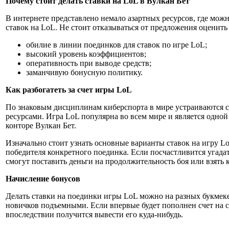
Почему стоит делать ставки на LoL в Вулкан Бет
В интернете представлено немало азартных ресурсов, где мож
ставок на LoL. Не стоит отказываться от предложения оценить
обилие в линии поединков для ставок по игре LoL;
высокий уровень коэффициентов;
оперативность при выводе средств;
заманчивую бонусную политику.
Как разбогатеть за счет игры LoL
По знаковым дисциплинам киберспорта в мире устраиваются 
ресурсами. Игра LoL популярна во всем мире и является одно
конторе Вулкан Бет.
Изначально стоит узнать основные варианты ставок на игру Lo
победителя конкретного поединка. Если посчастливится угадат
смогут поставить деньги на продолжительность боя или взять 
Начисление бонусов
Делать ставки на поединки игры LoL можно на разных букмеке
новичков подъемными. Если впервые будет пополнен счет на са
впоследствии получится вывести его куда-нибудь.