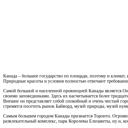
Канада – большое государство по площади, поэтому и климат, и
Природные красоты и условия полностью отвечают требования
Самой большой и населенной провинцией Канады является Онт
своими заповедниками. Здесь их насчитывается более тридцати.
Внешне он представляет собой спокойный и очень чистый горо
стремятся посетить рынок Байворд, музей природы, музей нумиз
Самым большим городом Канады признается Торонто. Огромны
развлекательный комплекс, парк Королевы Елизаветы, ну и, ко