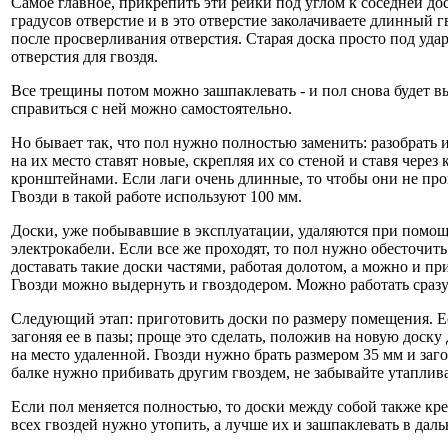
Самое главное, прикрепить эти рейки под углом к соседней дос
градусов отверстие и в это отверстие заколачиваете длинный г
после просверливания отверстия. Старая доска просто под удар
отверстия для гвоздя.
Все трещины потом можно зашпаклевать - и пол снова будет вы
справиться с ней можно самостоятельно.
Но бывает так, что пол нужно полностью заменить: разобрать и
на их место ставят новые, скрепляя их со стеной и ставя чер
кронштейнами. Если лаги очень длинные, то чтобы они не прог
Гвозди в такой работе используют 100 мм.
Доски, уже побывавшие в эксплуатации, удаляются при помощи 
электрокабели. Если все же проходят, то пол нужно обесточит
доставать такие доски частями, работая долотом, а можно и пр
Гвозди можно выдернуть и гвоздодером. Можно работать сразу
Следующий этап: приготовить доски по размеру помещения. Есл
загоняя ее в пазы; проще это сделать, положив на новую доску
на место удаленной. Гвозди нужно брать размером 35 мм и заг
балке нужно прибивать другим гвоздем, не забывайте утаплив
Если пол меняется полностью, то доски между собой также кре
всех гвоздей нужно утопить, а лучше их и зашпаклевать в дал