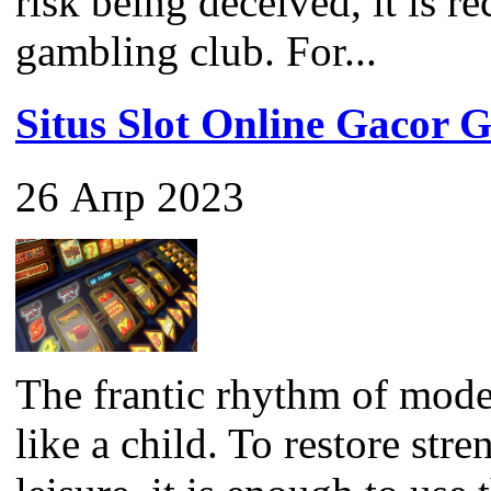
risk being deceived, it is 
gambling club. For...
Situs Slot Online Gaco
26 Апр 2023
The frantic rhythm of mode
like a child. To restore str