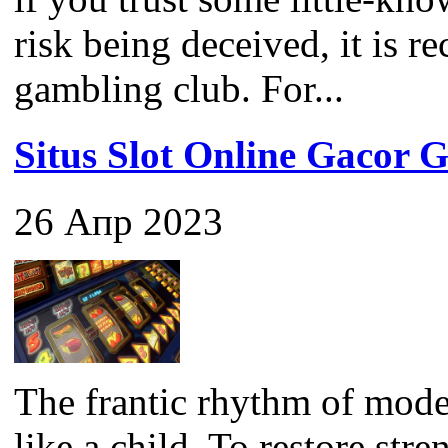
risk being deceived, it is 
gambling club. For...
Situs Slot Online Gaco
26 Апр 2023
The frantic rhythm of mode
like a child. To restore str