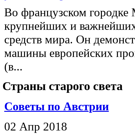
Во французском городке 
крупнейших и важнейших
средств мира. Он демонс
машины европейских про
(в...
Страны старого света
Советы по Австрии
02 Апр 2018