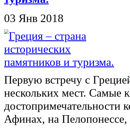
03 Янв 2018
Первую встречу с Грецие
нескольких мест. Самые 
достопримечательности к
Афинах, на Пелопонессе, 