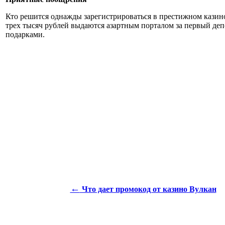
Кто решится однажды зарегистрироваться в престижном казин
трех тысяч рублей выдаются азартным порталом за первый де
подарками.
←
Что дает промокод от казино Вулкан