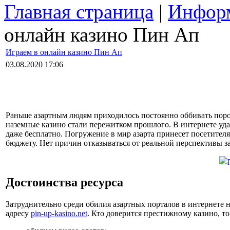
Главная страница
|
Информ
онлайн казино Пин Ап
Играем в онлайн казино Пин Ап
03.08.2020 17:06
Раньше азартным людям приходилось постоянно оббивать поро
наземные казино стали пережитком прошлого. В интернете удас
даже бесплатно. Погружение в мир азарта принесет посетите
бюджету. Нет причин отказываться от реальной перспективы за
Достоинства ресурса
Затруднительно среди обилия азартных порталов в интернете
адресу
pin-up-kasino.net
. Кто доверится престижному казино, т