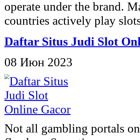
operate under the brand. M
countries actively play slots
Daftar Situs Judi Slot On
08 Июн 2023
Not all gambling portals on