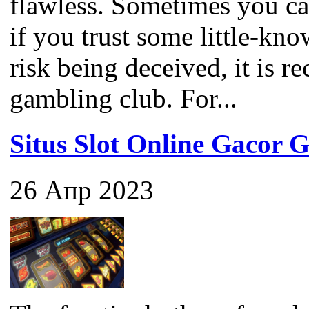
flawless. Sometimes you c
if you trust some little-kno
risk being deceived, it is 
gambling club. For...
Situs Slot Online Gaco
26 Апр 2023