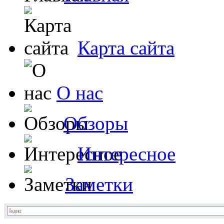
Карта сайта
О нас
Обзоры
Интересное
Заметки