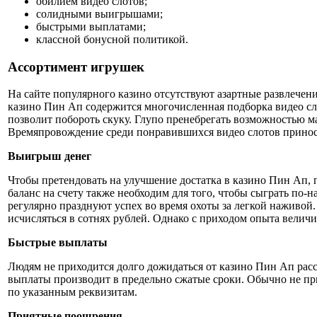
обилием видео слотов;
солидными выигрышами;
быстрыми выплатами;
классной бонусной политикой.
Ассортимент игрушек
На сайте популярного казино отсутствуют азартные развлечени
казино Пин Ап содержится многочисленная подборка видео сл
позволит побороть скуку. Глупо пренебрегать возможностью м
Времяпровождение среди понравившихся видео слотов принос
Выигрыш денег
Чтобы претендовать на улучшение достатка в казино Пин Ап,
баланс на счету также необходим для того, чтобы сыграть по
регулярно празднуют успех во время охоты за легкой наживой.
исчисляться в сотнях рублей. Однако с приходом опыта велич
Быстрые выплаты
Людям не приходится долго дожидаться от казино Пин Ап расс
выплаты производит в предельно сжатые сроки. Обычно не при
по указанным реквизитам.
Приятные поощрения