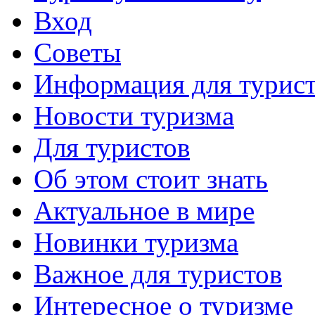
Вход
Советы
Информация для турис
Новости туризма
Для туристов
Об этом стоит знать
Актуальное в мире
Новинки туризма
Важное для туристов
Интересное о туризме