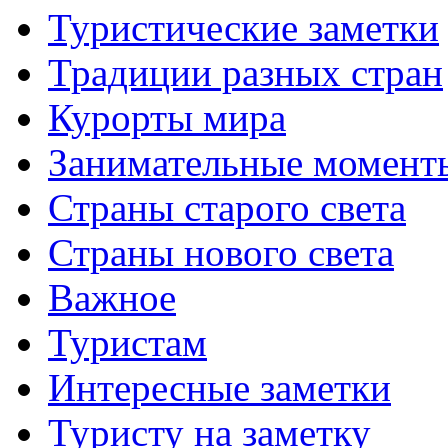
Туристические заметки
Традиции разных стран
Курорты мира
Занимательные момент
Страны старого света
Страны нового света
Важное
Туристам
Интересные заметки
Туристу на заметку