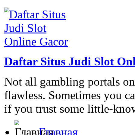
Daftar Situs Judi Slot On
Not all gambling portals on
flawless. Sometimes you c
if you trust some little-kno
Главная