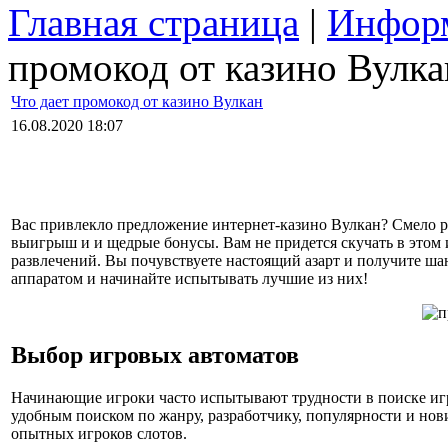
Главная страница
|
Информ
промокод от казино Вулка
Что дает промокод от казино Вулкан
16.08.2020 18:07
Вас привлекло предложение интернет-казино Вулкан? Смело р
выигрыш и и щедрые бонусы. Вам не придется скучать в этом
развлечений. Вы почувствуете настоящий азарт и получите ш
аппаратом и начинайте испытывать лучшие из них!
Выбор игровых автоматов
Начинающие игроки часто испытывают трудности в поиске игр
удобным поиском по жанру, разработчику, популярности и нов
опытных игроков слотов.