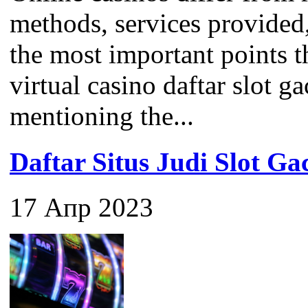
methods, services provided
the most important points 
virtual casino daftar slot ga
mentioning the...
Daftar Situs Judi Slot G
17 Апр 2023