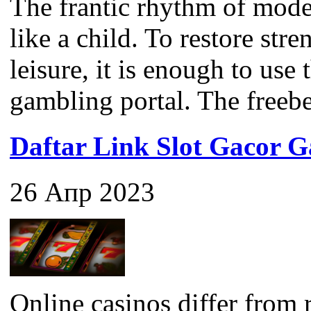
The frantic rhythm of mode
like a child. To restore str
leisure, it is enough to use
gambling portal. The freebet 
Daftar Link Slot Gacor
26 Апр 2023
Online casinos differ from 