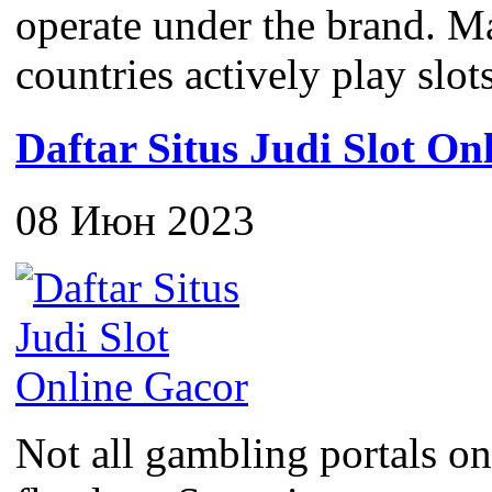
operate under the brand. M
countries actively play slots
Daftar Situs Judi Slot On
08 Июн 2023
Not all gambling portals on